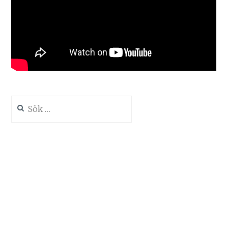
Sök
efter: